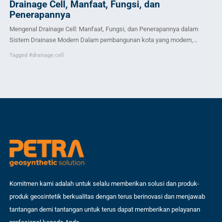
Drainage Cell, Manfaat, Fungsi, dan
Ap
Penerapannya
Dal
Mengenal Drainage Cell: Manfaat, Fungsi, dan Penerapannya dalam
sal
Sistem Drainase Modern Dalam pembangunan kota yang modern,
ber
sistem drainase yang efektif dan berkelanjutan menjadi sangat penting.
str
Tagged
#drainage cell
Salah satu teknologi yang telah muncul sebagai solusi inovatif adalah
kua
“drainage cell” atau sel drainase. Artikel ini akan menggali lebih dalam
pol
mengenai drainage cell, meliputi manfaat, fungsi, dan penerapannya
dalam […]
Komitmen kami adalah untuk selalu memberikan solusi dan produk-
produk geosintetik berkualitas dengan terus berinovasi dan menjawab
tantangan demi tantangan untuk terus dapat memberikan pelayanan