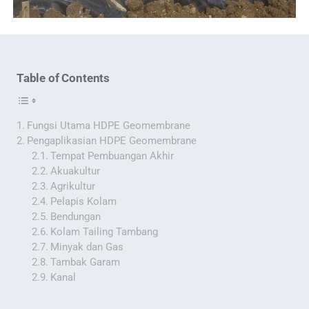
Table of Contents
Fungsi Utama HDPE Geomembrane
Pengaplikasian HDPE Geomembrane
Tempat Pembuangan Akhir
Akuakultur
Agrikultur
Pelapis Kolam
Bendungan
Kolam Tailing Tambang
Minyak dan Gas
Tambak Garam
Kanal