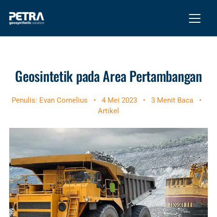
Geosintetik pada Area Pertambangan
Penulis: Evan Cornelius
•
4 Mei 2023
•
3 Menit Baca
•
Artikel