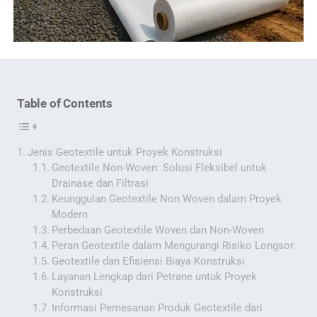
Table of Contents
Jenis Geotextile untuk Proyek Konstruksi
Geotextile Non-Woven: Solusi Fleksibel untuk
Drainase dan Filtrasi
Keunggulan Geotextile Non Woven dalam Proyek
Modern
Perbedaan Geotextile Woven dan Non-Woven
Peran Geotextile dalam Mengurangi Risiko Longsor
Geotextile dan Efisiensi Biaya Konstruksi
Layanan Lengkap dari Petrane untuk Proyek
Konstruksi
Informasi Pemesanan Produk Geotextile dari