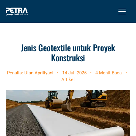
Jenis Geotextile untuk Proyek
Konstruksi
Penulis: Ulan Apriliyani
•
14 Juli 2025
•
4 Menit Baca
•
Artikel