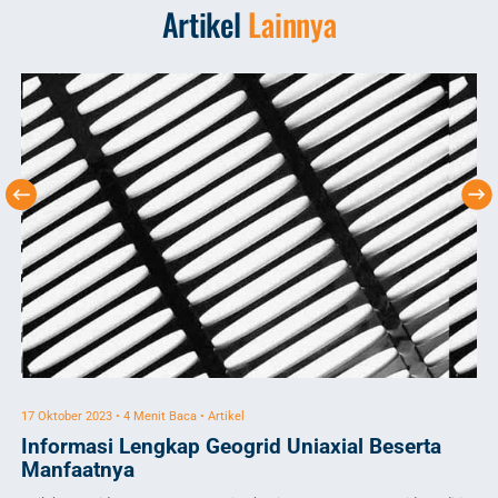
Artikel
Lainnya
17 Oktober 2023 • 4 Menit Baca • Artikel
31 
Informasi Lengkap Geogrid Uniaxial Beserta
Ge
Manfaatnya
Geo