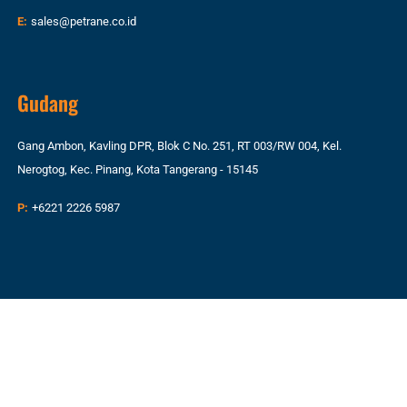
E:
sales@petrane.co.id
Gudang
Gang Ambon, Kavling DPR, Blok C No. 251, RT 003/RW 004, Kel.
Nerogtog, Kec. Pinang, Kota Tangerang - 15145
P:
+6221 2226 5987