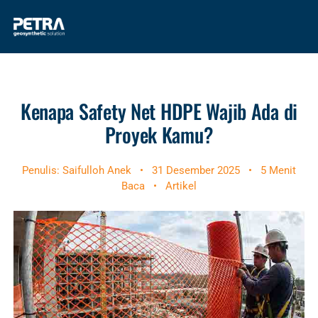
Kenapa Safety Net HDPE Wajib Ada di
Proyek Kamu?
Penulis: Saifulloh Anek
•
31 Desember 2025
•
5 Menit
Baca
•
Artikel