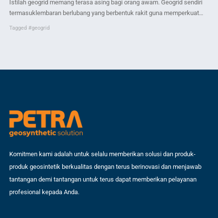
Istilah geogrid memang terasa asing bagi orang awam. Geogrid sendiri
yan
termasuklembaran berlubang yang berbentuk rakit guna memperkuat
Dib
Ta
struktur tanah. Terdapatdua jenis geogrid yaitu geogrid uniaxial dan
dig
Tagged
#geogrid
geogrid biaxal. Geogrid jenis uniaxial memiliki bentuk yang memanjang
pen
dan pembuatannya dibuatsecara integral. Pemasangan geogrid jenis ini
pem
lebih sering dipakai pada lereng yang memiliki tingkatkemiringan tinggi
Mem
karena beresiko terkena […]
Komitmen kami adalah untuk selalu memberikan solusi dan produk-
produk geosintetik berkualitas dengan terus berinovasi dan menjawab
tantangan demi tantangan untuk terus dapat memberikan pelayanan
profesional kepada Anda.