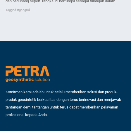
Per
dan berlubang seperti rangka ini berfungsi sebagai tulangan dalam
tap
membangun struktur perkuatan tanah. bentuk lubang-lubang pada
Tagged
#geogrid
sel
geogrid berbeda beda tetapi umumnya berbentuk segi empat, lonjong,
Ta
buk
adapun bentuk-bentuk lainnya. Geogrid cocok untuk perkuatan tanah,
ser
jika dilihat dari cara kerjanya adalah dengan cara digelar di atas
me
permukaan tanah […]
Komitmen kami adalah untuk selalu memberikan solusi dan produk-
produk geosintetik berkualitas dengan terus berinovasi dan menjawab
tantangan demi tantangan untuk terus dapat memberikan pelayanan
profesional kepada Anda.