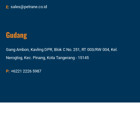
E:
sales@petrane.co.id
Gudang
Gang Ambon, Kavling DPR, Blok C No. 251, RT 003/RW 004, Kel.
Nerogtog, Kec. Pinang, Kota Tangerang - 15145
P:
+6221 2226 5987