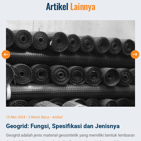
Artikel
Lainnya
15 Mei 2024 • 2 Menit Baca • Artikel
2 F
Geogrid: Fungsi, Spesifikasi dan Jenisnya
Pa
T
Geogrid adalah jenis material geosintetik yang memiliki bentuk lembaran