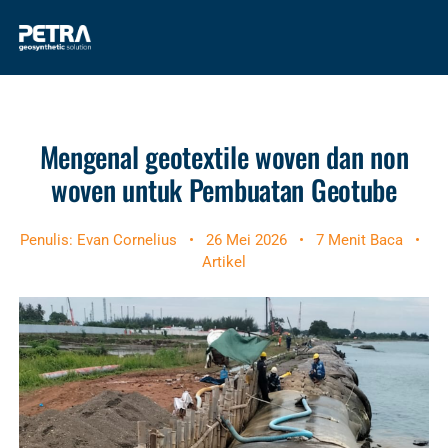
Mengenal geotextile woven dan non
woven untuk Pembuatan Geotube
Penulis: Evan Cornelius
•
26 Mei 2026
•
7 Menit Baca
•
Artikel