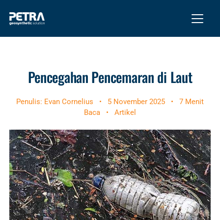
Pencegahan Pencemaran di Laut
Penulis: Evan Cornelius
•
5 November 2025
•
7 Menit
Baca
•
Artikel