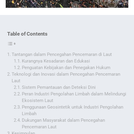
Table of Contents
Tantangan dalam Pencegahan Pencemaran di Laut
Kurangnya Kesadaran dan Edukasi
Penguatan Kebijakan dan Penegakan Hukum
Teknologi dan Inovasi dalam Pencegahan Pencemaran
Laut
Sistem Pemantauan dan Deteksi Dini
Peran Industri Pengolahan Limbah dalam Melindungi
Ekosistem Laut
Penggunaan Geosintetik untuk Industri Pengolahan
Limbah
Dukungan Masyarakat dalam Pencegahan
Pencemaran Laut
Kesimpulan