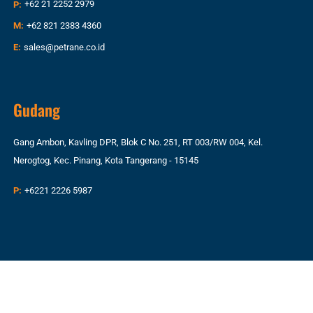
P:
+62 21 2252 2979
M:
+62 821 2383 4360
E:
sales@petrane.co.id
Gudang
Gang Ambon, Kavling DPR, Blok C No. 251, RT 003/RW 004, Kel.
Nerogtog, Kec. Pinang, Kota Tangerang - 15145
P:
+6221 2226 5987