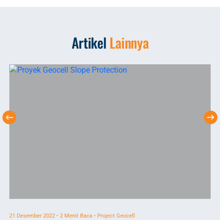
Artikel
Lainnya
21 Desember 2022 • 2 Menit Baca • Project Geocell
7 F