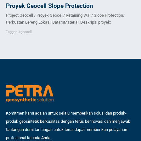
Proyek Geocell Slope Protection
Pr
Project Geocell / Proyek Geocell/ Retaining Wall/ Slope Protection/
Pro
Perkuatan Lereng Lokasi: BatamMaterial: Deskripsi proyek:
pem
Ban
Tagged
#geocell
Ta
Komitmen kami adalah untuk selalu memberikan solusi dan produk-
produk geosintetik berkualitas dengan terus berinovasi dan menjawab
tantangan demi tantangan untuk terus dapat memberikan pelayanan
profesional kepada Anda.