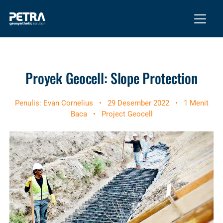
Proyek Geocell: Slope Protection
Penulis: Evan Cornelius
•
29 Desember 2022
•
1 Menit
Baca
•
Project Geocell