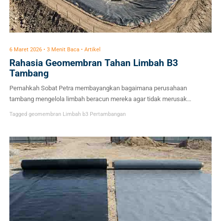
6 Maret 2026 • 3 Menit Baca • Artikel
Rahasia Geomembran Tahan Limbah B3
Tambang
Pernahkah Sobat Petra membayangkan bagaimana perusahaan
tambang mengelola limbah beracun mereka agar tidak merusak
lingkungan sekitar? Industri pertambangan memang menghasilkan
Tagged
geomembran
Limbah b3
Pertambangan
material bernilai tinggi, tapi di balik itu, ada hal yang datang berupa
limbah Bahan Berbahaya dan Beracun (B3). Nah, di sinilah pahlawan
yang bernama geomembran beraksi. Material pelapis ini ibarat tameng
pelindung bumi dari kebocoran […]