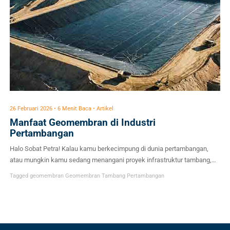
26 Februari 2026 • 6 Menit Baca • Artikel
Manfaat Geomembran di Industri
Pertambangan
Halo Sobat Petra! Kalau kamu berkecimpung di dunia pertambangan,
atau mungkin kamu sedang menangani proyek infrastruktur tambang,
kamu pasti tahu betul betapa krusialnya masalah pengelolaan
Tagged
geomembran
Geomembran Tambang
Pertambangan
lingkungan. Industri pertambangan selalu identik dengan operasi skala
besar yang memindahkan jutaan ton material bumi. Di balik keuntungan
ekonomi yang masif, ada tanggung jawab lingkungan yang tidak kalah
besarnya. Salah […]