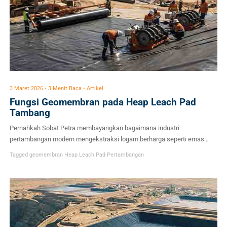
3 Maret 2026 • 3 Menit Baca • Artikel
Fungsi Geomembran pada Heap Leach Pad
Tambang
Pernahkah Sobat Petra membayangkan bagaimana industri
pertambangan modern mengekstraksi logam berharga seperti emas
atau tembaga dari batuan yang kadar mineralnya sangat rendah?
Tagged
geomembran
Heap Leach Pad
Pertambangan
Jawabannya sering kali bermuara pada satu metode rekayasa teknik
sipil canggih yang disebut heap leach pad (pelindian tumpukan). Proses
ekstraksi ini sangat masif dan efisien. Namun, di balik itu semua,
terdapat satu tantangan […]