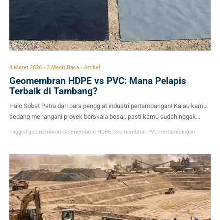
4 Maret 2026 • 3 Menit Baca • Artikel
Geomembran HDPE vs PVC: Mana Pelapis
Terbaik di Tambang?
Halo Sobat Petra dan para penggiat industri pertambangan! Kalau kamu
sedang menangani proyek berskala besar, pasti kamu sudah nggak
asing lagi dengan material geomembran. Material pelapis ini adalah
Tagged
geomembran
Geomembran HDPE
Geomembran PVC
Pertambangan
kunci penting untuk menjaga keamanan lingkungan di sekitar area
operasi tambang. Namun, di pasaran ada dua jenis geomembran yang
sering bikin bingung para engineer dan manajer proyek, […]