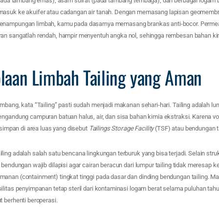
 (pada tambang emas), asam sulfat (pada tambang tembaga), dan berbagai logam b
asuk ke akuifer atau cadangan air tanah. Dengan memasang lapisan geomembran
enampungan limbah, kamu pada dasarnya memasang brankas anti-bocor. Permeabi
an sangatlah rendah, hampir menyentuh angka nol, sehingga rembesan bahan ki
olaan Limbah Tailing yang Aman
mbang, kata “Tailing” pasti sudah menjadi makanan sehari-hari. Tailing adalah lu
engandung campuran batuan halus, air, dan sisa bahan kimia ekstraksi. Karena v
disimpan di area luas yang disebut
Tailings Storage Facility
(TSF) atau bendungan ta
ing adalah salah satu bencana lingkungan terburuk yang bisa terjadi. Selain str
r bendungan wajib dilapisi agar cairan beracun dari lumpur tailing tidak meresa
anan (containment) tingkat tinggi pada dasar dan dinding bendungan tailing. Ma
ilitas penyimpanan tetap steril dari kontaminasi logam berat selama puluhan tah
 berhenti beroperasi.