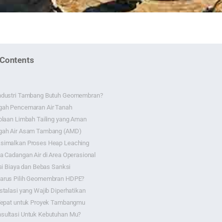
 Contents
ndustri Tambang Butuh Geomembran?
gah Pencemaran Air Tanah
olaan Limbah Tailing yang Aman
gah Air Asam Tambang (AMD)
simalkan Proses Heap Leaching
a Cadangan Air di Area Operasional
nsi Biaya dan Bebas Sanksi
arus Pilih Geomembran HDPE?
stalasi yang Wajib Diperhatikan
 Tepat untuk Proyek Tambangmu
sultasi Untuk Kebutuhan Mu?