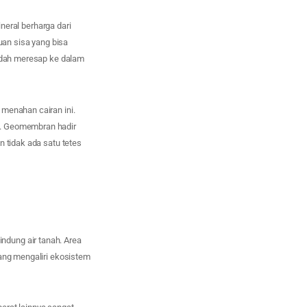
ral berharga dari
uan sisa yang bisa
mudah meresap ke dalam
 menahan cairan ini.
s. Geomembran hadir
n tidak ada satu tetes
ndung air tanah. Area
yang mengaliri ekosistem