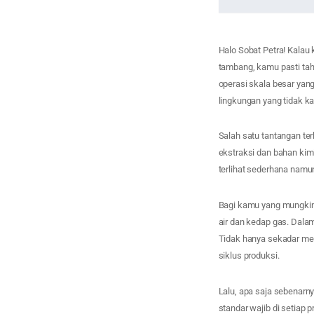
Halo Sobat Petra! Kalau
tambang, kamu pasti tah
operasi skala besar yan
lingkungan yang tidak ka
Salah satu tantangan te
ekstraksi dan bahan kimi
terlihat sederhana namu
Bagi kamu yang mungkin 
air dan kedap gas. Dalam
Tidak hanya sekadar mem
siklus produksi.
Lalu, apa saja sebenar
standar wajib di setiap