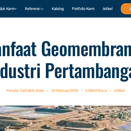
duk Kami
Referensi
Katalog
Portfolio Kami
Artikel
nfaat Geomembran
ndustri Pertambang
Penulis: Saifulloh Anek
•
26 Februari 2026
•
6 Menit Baca
•
Artikel