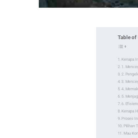
Table of
Kenapa I
1. Mence
2. Pengel
3. Mence
4. Memak
5. Menjag
6. Efisie
Kenapa H
Proses In
Pilihan
Mau Kon