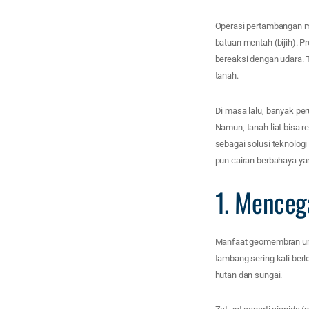
Operasi pertambangan m
batuan mentah (bijih). P
bereaksi dengan udara. 
tanah.
Di masa lalu, banyak pe
Namun, tanah liat bisa
sebagai solusi teknologi
pun cairan berbahaya ya
1. Menceg
Manfaat geomembran untu
tambang sering kali berl
hutan dan sungai.