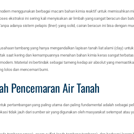
odern menggunakan berbagai macam bahan kimia reaktif untuk memisahkan mine
roses ekstraksi ini sering kali menyisakan air limbah yang sangat beracun dan bat
Tanpa adanya sistem pelapis (liner) yang solid, cairan beracun ini bisa dengan 
rusahaan tambang yang hanya mengandalkan lapisan tanah liat alami (clay) untuk
 retak saat kering dan kemampuannya menahan bahan kimia keras sangat terbata
 modern. Material ini bertindak sebagai tameng kedap air absolut yang memastika
ng lolos dan mencemari bumi.
ah Pencemaran Air Tanah
k pertambangan yang paling utama dan paling fundamental adalah sebagai peli
okasi tidak jauh dari sumber air yang digunakan oleh masyarakat setempat atau 