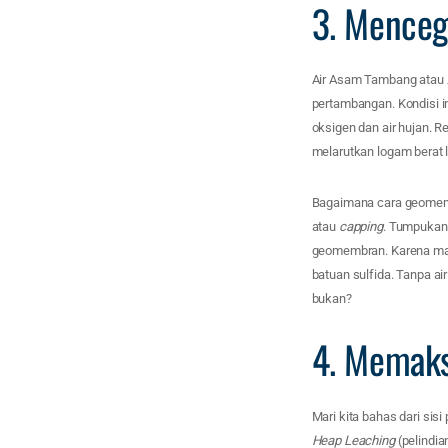
3. Mence
Air Asam Tambang atau
pertambangan. Kondisi in
oksigen dan air hujan. R
melarutkan logam berat 
Bagaimana cara geomembr
atau
capping
. Tumpukan
geomembran. Karena mater
batuan sulfida. Tanpa ai
bukan?
4. Memaks
Mari kita bahas dari sis
Heap Leaching
(pelindia