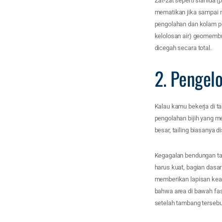
Zat-zat seperti sianida
mematikan jika sampai m
pengolahan dan kolam p
kelolosan air) geomembr
dicegah secara total.
2. Pengel
Kalau kamu bekerja di ta
pengolahan bijih yang m
besar, tailing biasanya 
Kegagalan bendungan tail
harus kuat, bagian dasa
memberikan lapisan keam
bahwa area di bawah fas
setelah tambang tersebut