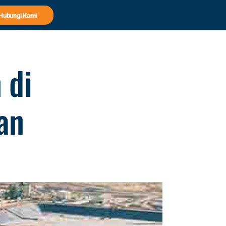
Hubungi Kami
 di
an