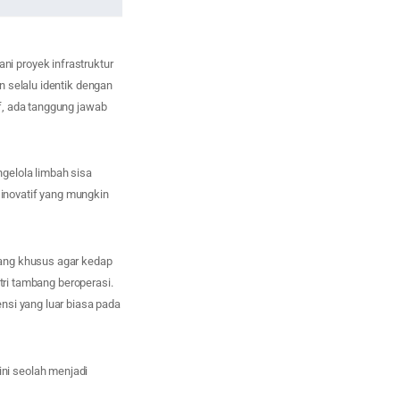
i proyek infrastruktur
 selalu identik dengan
f, ada tanggung jawab
gelola limbah sisa
 inovatif yang mungkin
cang khusus agar kedap
tri tambang beroperasi.
nsi yang luar biasa pada
ni seolah menjadi