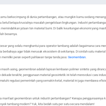
 kamu berkecimpung di dunia pertambangan, atau mungkin kamu sedang menangan
u betul betapa krusialnya masalah pengelolaan lingkungan. Industri pertambangan
g memindahkan jutaan ton material bumi. Di balik keuntungan ekonomi yang masi
lah besarnya.
rbesar yang selalu menghantui para operator tambang adalah bagaimana cara men
a berbahaya agar tidak merusak ekosistem di sekitarnya. Di sinilah satu material
n memiliki peran seperti pahlawan tanpa tanda jasa:
Geomembran
.
masih asing, geomembran adalah lapisan lembaran polimer sintetis yang diran
 dekade terakhir, penggunaan material geosintetik ini telah merevolusi cara indus
atuhi regulasi pemerintah yang semakin ketat, material ini juga membawa efisie
nya manfaat geomembran untuk industri pertambangan? Kenapa penggunaannya ki
 proyek tambang modern? Yuk, kita bedah satu per satu secara mendalam!