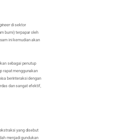
gineer
di sektor
lam bumi) terpapar oleh
 asam ini kemudian akan
akan sebagai penutup
tup rapat menggunakan
bisa berinteraksi dengan
rdas dan sangat efektif,
 ekstraksi yang disebut
endah menjadi gundukan