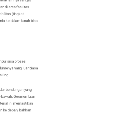
erat lainnya sangat
 di area fasilitas
litas (tingkat
mia ke dalam tanah bisa
mpur sisa proses
olumenya yang luar biasa
iling.
uktur bendungan yang
p ke bawah. Geomembran
terial ini memastikan
un ke depan, bahkan