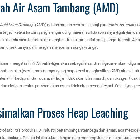
gah Air Asam Tambang (AMD)
Acid Mine Drainage
(AMD) adalah musuh bebuyutan bagi para
environmental en
i terjadi ketika batuan yang mengandung mineral sulfida (biasanya digali dari da
eaksi kimia yang terjadi akan menghasilkan asam sulfat yang sangat korosif. Air
lain di sekitarnya dan mengalir mencemari sungai-sungai.
an mengatasi ini? Alih-alih digunakan sebagai alas, di sini geomembran digun
 batuan sisa (waste rock dumps) yang berpotensi menghasilkan AMD akan ditu
ial ini kedap air dan udara, air hujan tidak akan bisa masuk, dan oksigen tidak 
r dan oksigen, reaksi pembentukan asam tidak akan pernah terjadi. Solusi yang ce
imalkan Proses Heap Leaching
i profitabilitas produksi. Di industri pertambangan tembaga dan emas, ada metode
n tumpukan). Proses ini dilakukan dengan cara menumpuk bijih mineral kadar r