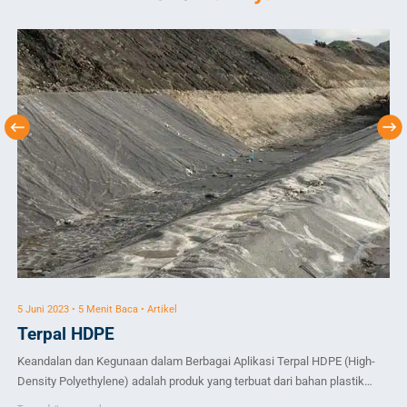
5 Juni 2023 • 5 Menit Baca • Artikel
6 A
Terpal HDPE
A
Keandalan dan Kegunaan dalam Berbagai Aplikasi Terpal HDPE (High-
Ge
Density Polyethylene) adalah produk yang terbuat dari bahan plastik
dit
yang kuat dan tahan lama. Dikenal karena keandalannya, terpal HDPE
dis