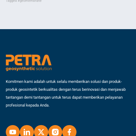
Tagged
#geomembrane
Ta
digunakan dalam berbagai aplikasi di berbagai sektor industri. Artikel ini
ke
akan membahas tentang kegunaan terpal HDPE serta kelebihan dan
HDP
manfaatnya. Kami akan menjelaskan mengapa terpal HDPE merupakan
ang
pilihan […]
aks
Komitmen kami adalah untuk selalu memberikan solusi dan produk-
produk geosintetik berkualitas dengan terus berinovasi dan menjawab
tantangan demi tantangan untuk terus dapat memberikan pelayanan
profesional kepada Anda.