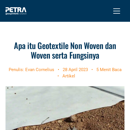
Apa itu Geotextile Non Woven dan
Woven serta Fungsinya
Penulis: Evan Cornelius
•
28 April 2023
•
5 Menit Baca
•
Artikel