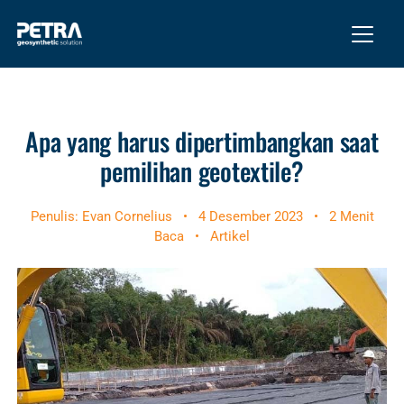
Apa yang harus dipertimbangkan saat
pemilihan geotextile?
Penulis: Evan Cornelius
•
4 Desember 2023
•
2 Menit
Baca
•
Artikel