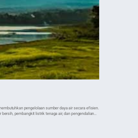
21 September 2023 • 4 Me
Harga Geotex
 membutuhkan pengelolaan sumber daya air secara efisien.
Bagi Anda yang bekerj
bersih, pembangkit listrik tenaga air, dan pengendalian
orang yang penasaran 
woven […]
Tagged
#geotextile non 