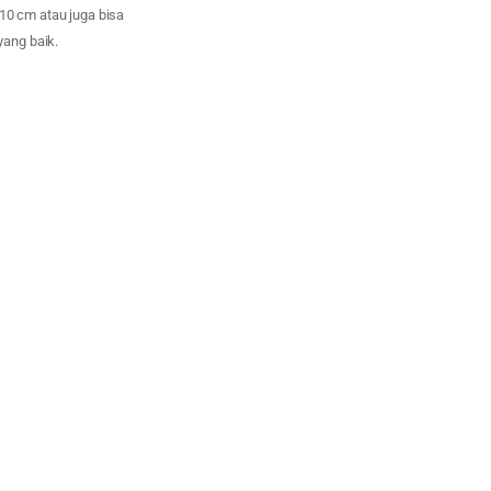
10 cm atau juga bisa
yang baik.