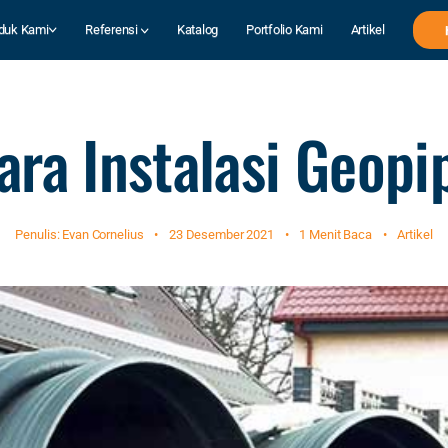
duk Kami
Referensi
Katalog
Portfolio Kami
Artikel
ara Instalasi Geopi
Penulis: Evan Cornelius
•
23 Desember 2021
•
1 Menit Baca
•
Artikel