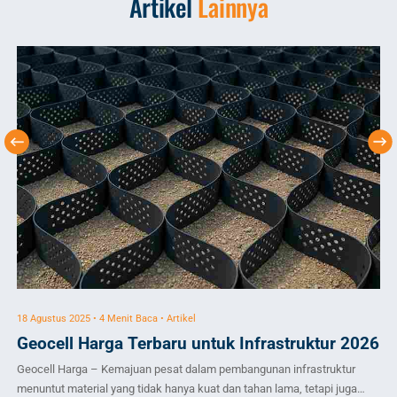
Artikel
Lainnya
18 Agustus 2025 • 4 Menit Baca • Artikel
17 
Geocell Harga Terbaru untuk Infrastruktur 2026
J
Be
Geocell Harga – Kemajuan pesat dalam pembangunan infrastruktur
Geo
menuntut material yang tidak hanya kuat dan tahan lama, tetapi juga