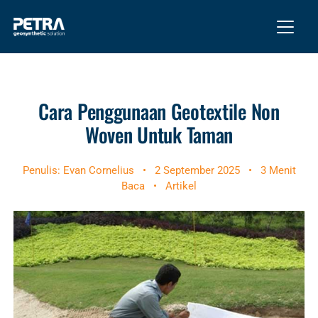
Cara Penggunaan Geotextile Non
Woven Untuk Taman
Penulis: Evan Cornelius
•
2 September 2025
•
3 Menit
Baca
•
Artikel