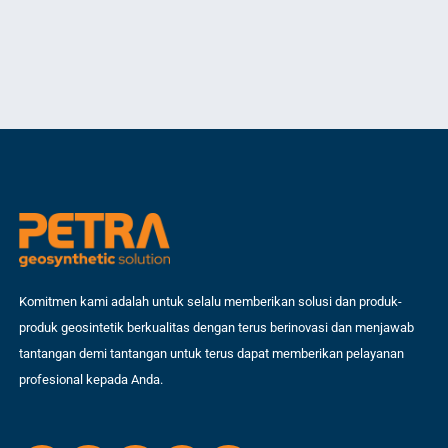
ant
ekonomis dan dapat diandalkan. Salah satu solusi inovatif dalam dunia
dar
geoteknik saat ini adalah penggunaan geocell, material geosintetik
Ta
mem
berbentuk sarang lebah yang revolusioner. Jika Anda sedang mencari
me
informasi geocell harga terbaru untuk infrastruktur tahun 2026, artikel ini
cak
[…]
Komitmen kami adalah untuk selalu memberikan solusi dan produk-
produk geosintetik berkualitas dengan terus berinovasi dan menjawab
tantangan demi tantangan untuk terus dapat memberikan pelayanan
profesional kepada Anda.