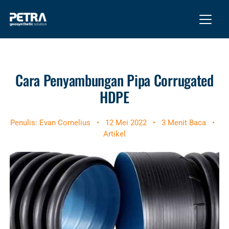
Cara Penyambungan Pipa Corrugated
HDPE
Penulis: Evan Cornelius
•
12 Mei 2022
•
3 Menit Baca
•
Artikel