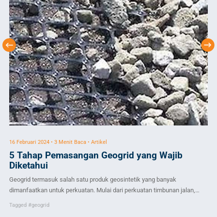
16 Februari 2024 • 3 Menit Baca • Artikel
17 
5 Tahap Pemasangan Geogrid yang Wajib
A
Diketahui
d
Geogrid termasuk salah satu produk geosintetik yang banyak
Pel
dimanfaatkan untuk perkuatan. Mulai dari perkuatan timbunan jalan,
res
dasar timbunan hingga perkuatan lereng. Material ini memiliki bukaan
dip
Tagged
#geogrid
Ta
yang memungkinkan untuk saling mengunci dengan partikel tanah.
geo