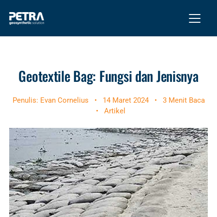
Geotextile Bag: Fungsi dan Jenisnya
Penulis: Evan Cornelius
•
14 Maret 2024
•
3 Menit Baca
•
Artikel