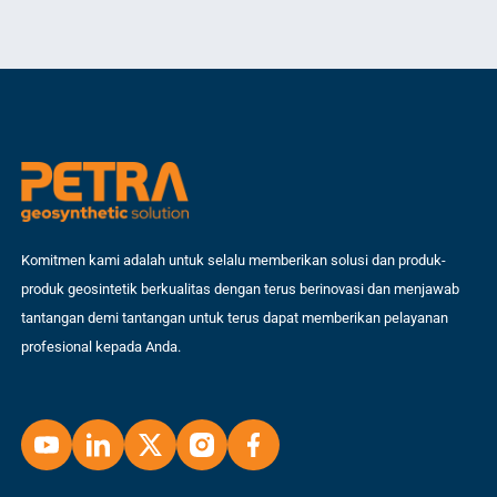
Lantas, bagaimana pemasangan geogrid? Tentunya dibutuhkan cara
ada
pemasangan yang tepat agar fungsi dan manfaat geogrid bisa semakin
yan
optimal. Dalam hal ini ada […]
ge
Komitmen kami adalah untuk selalu memberikan solusi dan produk-
produk geosintetik berkualitas dengan terus berinovasi dan menjawab
tantangan demi tantangan untuk terus dapat memberikan pelayanan
profesional kepada Anda.