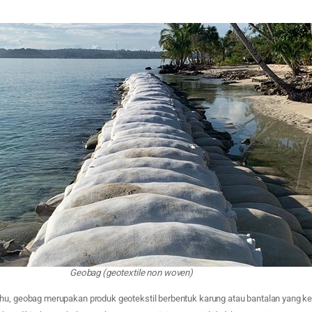
Geobag (geotextile non woven)
hu, geobag merupakan produk geotekstil berbentuk karung atau bantalan yang ked