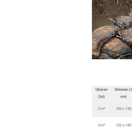
Ukuran
Dimensi (
(Isi)
cm)
2 m³
100 x 150
3 m³
120 x 180