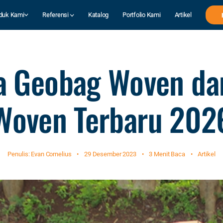
duk Kami
Referensi
Katalog
Portfolio Kami
Artikel
a Geobag Woven da
Woven Terbaru 202
Penulis: Evan Cornelius
•
29 Desember 2023
•
3 Menit Baca
•
Artikel