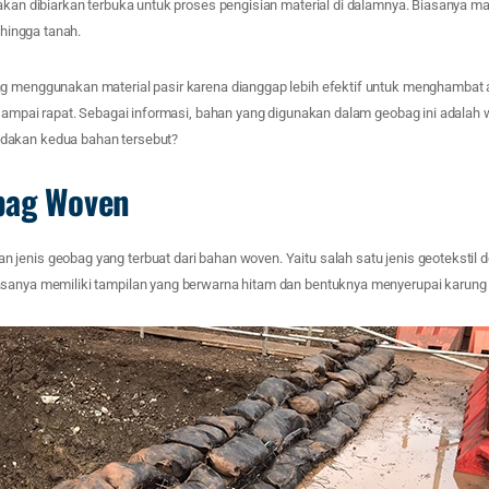
akan dibiarkan terbuka untuk proses pengisian material di dalamnya. Biasanya ma
l hingga tanah.
g menggunakan material pasir karena dianggap lebih efektif untuk menghambat ai
t sampai rapat. Sebagai informasi, bahan yang digunakan dalam geobag ini adala
dakan kedua bahan tersebut?
bag Woven
jenis geobag yang terbuat dari bahan woven. Yaitu salah satu jenis geotekstil d
sanya memiliki tampilan yang berwarna hitam dan bentuknya menyerupai karung b