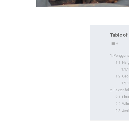
Table of
Pengguna
Har
Geo
Faktor-f
Uku
Wila
Jen