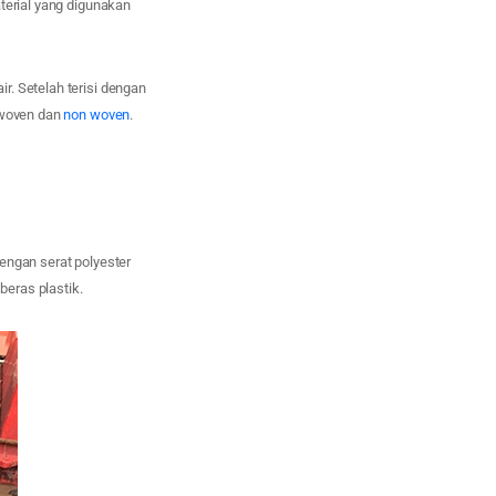
terial yang digunakan
r. Setelah terisi dengan
h woven dan
non woven
.
engan serat polyester
eras plastik.