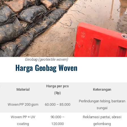
Geobag (geotextile woven)
Harga Geobag Woven
±
Harga per pcs
Material
Keterangan
(Rp)
Perlindungan tebing, bantaran
Woven PP 200 gsm
60.000 – 85.000
sungai
Woven PP + UV
90.000 –
Reklamasi pantai, abrasi
coating
120.000
gelombang