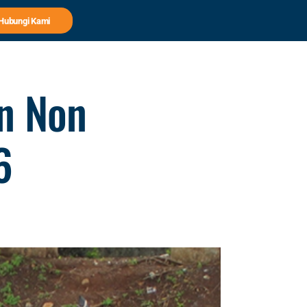
Hubungi Kami
n Non
6