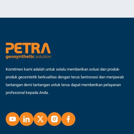
bertahun-tahun, insinyur sipil mengandalkan beton […]
per
ben
Komitmen kami adalah untuk selalu memberikan solusi dan produk-
produk geosintetik berkualitas dengan terus berinovasi dan menjawab
tantangan demi tantangan untuk terus dapat memberikan pelayanan
profesional kepada Anda.