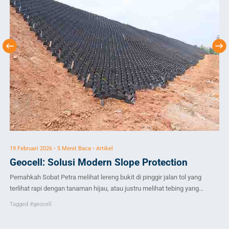
19 Februari 2026 • 5 Menit Baca • Artikel
28 
Geocell: Solusi Modern Slope Protection
A
Pernahkah Sobat Petra melihat lereng bukit di pinggir jalan tol yang
Ke
terlihat rapi dengan tanaman hijau, atau justru melihat tebing yang
san
longsor akibat hujan deras? Di dunia konstruksi, menjaga stabilitas
ole
Tagged
#geocell
Ta
tanah miring adalah tantangan besar. Apalagi di Indonesia yang memiliki
men
curah hujan tinggi, risiko erosi dan longsor selalu mengintai. Selama
1.1