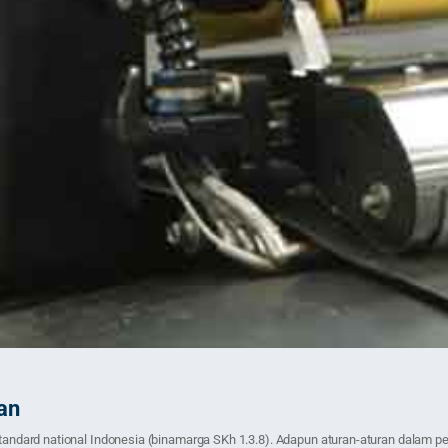
an
dard national Indonesia (binamarga SKh 1.3.8). Adapun aturan-aturan dalam p