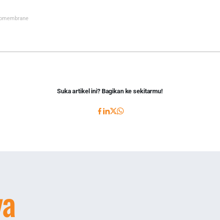
omembrane
Suka artikel ini? Bagikan ke sekitarmu!
ya