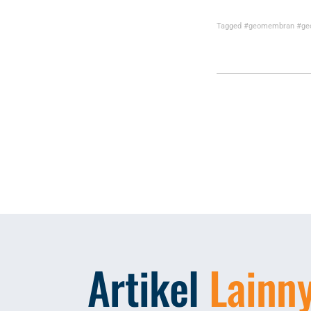
Tagged
#geomembran
#ge
Artikel
Lainn