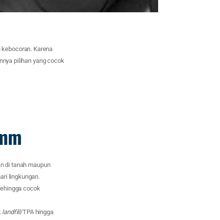
h kebocoran. Karena
annya pilihan yang cocok
 mm
an di tanah maupun
ri lingkungan.
sehingga cocok
k
landfill
/TPA hingga