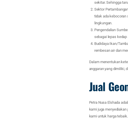
sekitar. Sehingga tana
Sektor Pertambangan
tidak ada kebocoran 
lingkungan.
Pengendalian Sumber D
sebagai lepas kedap 
Budidaya Ikan/Tamba
rembesan air dan men
Dalam menentukan keteb
anggaran yang dimiliki, 
Jual Ge
Petra Nusa Elshada adal
kami juga menyediakan pr
kami untuk harga tebaik.