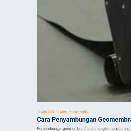
17 Mei 2022 • 2 Menit Baca • Artikel
Cara Penyambungan Geomembr
Penyambungan geomembran harus mengikuti peraturan stan