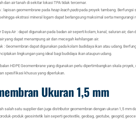
h dan air tanah di sekitar lokasi TPA tidak tercemar.
 : lapisan geomembrane pada
heap leach pads
pada proyek tambang. Berfungsi 
sehingga ekstrasi mineral logam dapat berlangsung maksimal serta mengurangi
aya Air : dapat digunakan pada badan air seperti kolam, kanal, saluran air, dan
air yang dapat menampung air dan mecegah kehilangan air.
k : Geomembran dapat digunakan pada kolam budidaya ikan atau udang. Berfun
ciptakan lingkungan yang ideal bagi budidaya ikan ataupun udang.
alan HDPE Geomembrane yang digunakan perlu dipertimbangkan skala proyek, re
dan spesifikasi khusus yang diperlukan.
omembran Ukuran 1,5 mm
ah salah satu supplier dan juga distributor geomembran dengan ukuran 1,5 mm dan
oduk-produk geosintetik lain seperti geotextile, geobag, geotube, geogrid, geocell