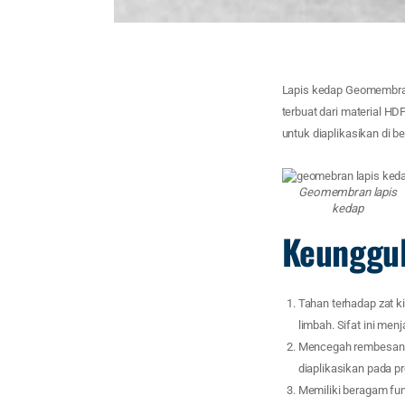
Lapis kedap Geomembr
terbuat dari material HD
untuk diaplikasikan di be
Geomembran lapis
kedap
Keunggu
Tahan terhadap zat k
limbah. Sifat ini me
Mencegah rembesan :
diaplikasikan pada p
Memiliki beragam fun