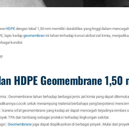
ane
HDPE
dengan tebal 1,50 mm memiliki durabilitas yang tinggi dalam mencega
PE, lapis kedap
geomembran
ini tahan terhadap korosi akibat zat kimia, menjadik
rbagai kondisi.
lan HDPE Geomembrane 1,50
imia : Geomembrane tahan terhadap berbagai jenis zat kimia yang dapat ditemuk
njadikannya cocok untuk menampung material berbahaya yang berpotensi mencema
 karena sifat geomembrane yang kedap air dapat mencegah terjadinya rembes 
royek TPA dan tambang sebagai proteksi terhadap lingkungan sekitar.
gsi :
Geomembrane
juga dapat diaplikasikan di berbagai proyek. Mulai dari proye