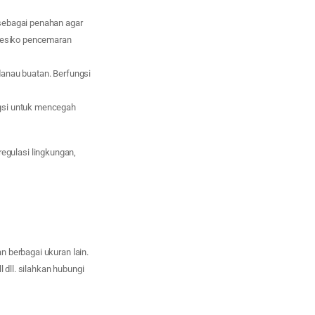
sebagai penahan agar
 resiko pencemaran
 danau buatan. Berfungsi
gsi untuk mencegah
gulasi lingkungan,
 berbagai ukuran lain.
 dll. silahkan hubungi