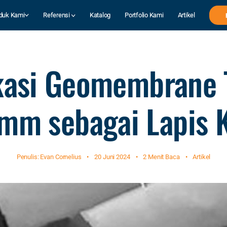
duk Kami
Referensi
Katalog
Portfolio Kami
Artikel
kasi Geomembrane 
 mm sebagai Lapis 
Penulis: Evan Cornelius
•
20 Juni 2024
•
2 Menit Baca
•
Artikel