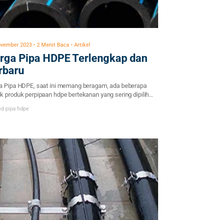
vember 2023 • 2 Menit Baca • Artikel
rga Pipa HDPE Terlengkap dan
rbaru
a Pipa HDPE, saat ini memang beragam, ada beberapa
k produk perpipaan hdpe bertekanan yang sering dipilih
gai proyek pemerintah ataupun swasta di Indonesia. Pipa
ed
pipa hdpe
 adalaha produk yang didesain yang tahan akan tekanan,
coran dan juga anti rusak karena pipa ini menggunakan
ial HDPE atau Polietilena Berdensitas tinggi (High Density
ethylene). Karakter Pipa HDPE […]