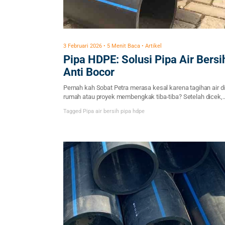
3 Februari 2026 • 5 Menit Baca • Artikel
Pipa HDPE: Solusi Pipa Air Bersi
Anti Bocor
Pernah kah Sobat Petra merasa kesal karena tagihan air d
rumah atau proyek membengkak tiba-tiba? Setelah dicek,
ternyata masalahnya klasik: pipa bocor atau pecah karena
Tagged
Pipa air bersih
pipa hdpe
tidak kuat menahan tekanan air. Masalah perpipaan mem
seringkali dianggap sepele, padahal dampaknya bisa bikin
pusing. Nah, kalau kamu sedang mencari solusi sistem
perpipaan yang kuat dan masa pakainya panjang, […]