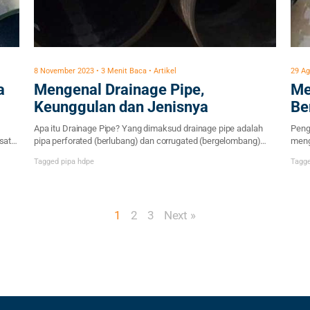
8 November 2023 • 3 Menit Baca • Artikel
29 Ag
a
Mengenal Drainage Pipe,
Me
Keunggulan dan Jenisnya
Be
Apa itu Drainage Pipe? Yang dimaksud drainage pipe adalah
Peng
 satu
pipa perforated (berlubang) dan corrugated (bergelombang)
meng
nyai
fungsi dari karakter tersebut sebagai perkuatan pada saat
pent
Tagged
pipa hdpe
Tagg
menahan beban timbunan tanah. Penggunaan pipa ini banyak
Untu
lah
di aplikasikan sebagai sub drain. Jenis pipa ini tersedia
yang
pipa
beberapa type yaitu dengan perforasi (berlubang) atau non
tida
perforasi (tanpa lubang drain), dengan dinding tunggal […]
pert
1
2
3
Next »