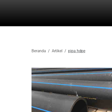
Beranda
Artikel
pipa hdpe