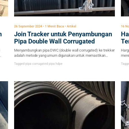
26 September 2024 • 1 Menit Baca • Artikel
16 No
h
Join Tracker untuk Penyambungan
Ha
Pipa Double Wall Corrugated
Te
i
Menyambungkan pipa DWC (double wall corrugated) ke trekker
Harg
adalah metode yang umum digunakan untuk memastikan
mere
sambungan yang kuat dan aman. Berikut langkah umum
seba
Tagged
pipa corrugated
pipa hdpe
Tagg
ang
penyambungan pipa DWC menggunakan Trekker: 1.
HDPE
Mempersiapkan Alat dan Bahan: Menyambung pipa DWC.
kebo
Trekker (alat ekstraksi tabung). Karet sambungan
mater
(gasket/cincin karet). Pelumas pipa khusus. Peralatan bantu
Poly
seperti kunci dan braket. 2. Persiapan […]