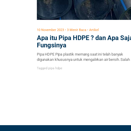
10 November 2023 • 3 Menit Baca • Artikel
Apa itu Pipa HDPE ? dan Apa Saj
Fungsinya
Pipa HDPE Pipa plastik memang saat ini telah banyak
digunakan khususnya untuk mengalirkan air bersih. Salah
alasan Pipa plastik digunakan adalah karena tidak mempu
Tagged
pipa hdpe
bau menyengat yang akan membuat bau pada air yang
mengalir nantinya. Jenis pipa plastik memang beragam sa
satunya adalah pipa HDPE yang banyak digunakan. Jenis 
HDPE (High Density Polyethylene) […]