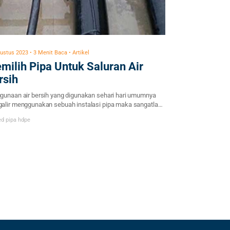
ustus 2023 • 3 Menit Baca • Artikel
milih Pipa Untuk Saluran Air
rsih
gunaan air bersih yang digunakan sehari hari umumnya
alir menggunakan sebuah instalasi pipa maka sangatlah
ing dalam memilih pipa yang baik untuk mengalirkannya.
ed
pipa hdpe
k memilih pipa cocok dan baik tentunya akan mencari pipa
 memiliki spesifikasi mampu bertahan lama, awet, dan
k mudah bocor. Ada beberapa ketentuan yang perlu di
imbangan untuk memilih pipa yang […]