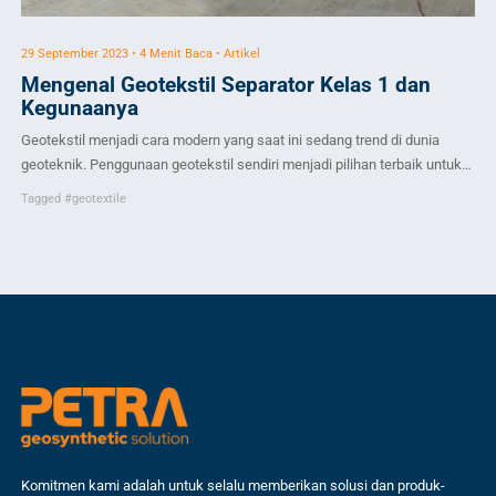
29 September 2023 • 4 Menit Baca • Artikel
19 
Mengenal Geotekstil Separator Kelas 1 dan
M
Kegunaanya
da
Geotekstil menjadi cara modern yang saat ini sedang trend di dunia
Pra
geoteknik. Penggunaan geotekstil sendiri menjadi pilihan terbaik untuk
ino
mengatasi tanah lunak. Geotekstil terbagi menjadi tiga yang digolongkan
inf
Tagged
#geotextile
Ta
dalam geotekstil separator kelas 1, kelas 2, Kelas 3. Mengenai
geo
geotekstil ini banyak sekali orang yang tidak paham Mengapa teknik ini
men
digunakan. Bahan geotekstil ini merupakan bahan […]
tur
mem
Komitmen kami adalah untuk selalu memberikan solusi dan produk-