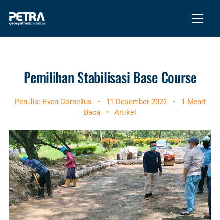
Pemilihan Stabilisasi Base Course
Penulis: Evan Cornelius
•
11 Desember 2023
•
1 Menit
Baca
•
Artikel