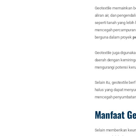
Geotextile memainkan be
aliran air, dan pengenda
seperti tanah yang lebi
mencegah percampuran a
berguna dalam proyek
p
Geotextile juga digunak
daerah dengan kemiringa
mengurangi potensi keru
Selain itu, geotextile be
halus yang dapat menyum
mencegah penyumbatan y
Manfaat Ge
Selain memberikan keunt