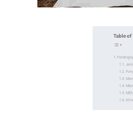
Table of
Pentingny
Jeni
Fung
Manf
Meng
MEN
Info