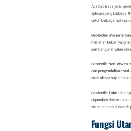
Ada beberapa jenis geot
aplikasi yang berbeda.
G
untuk berbagai aplikasi 
Geotextile Woven
terbua
menahan beban yang lebih
pembangunan
jalan ray
Geotextile Non-Woven
me
dan
pengendalian erosi
.
erosi akibat hujan atau a
Geotextile Tube
adalah j
digunakan dalam aplika
struktur tanah di daerah
Fungsi Uta