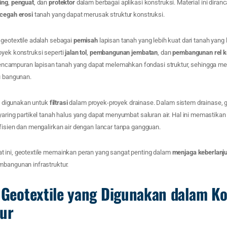
ing
,
penguat
, dan
protektor
dalam berbagai aplikasi konstruksi. Material ini dira
cegah erosi
tanah yang dapat merusak struktur konstruksi.
 geotextile adalah sebagai
pemisah
lapisan tanah yang lebih kuat dari tanah yang 
oyek konstruksi seperti
jalan tol
,
pembangunan jembatan
, dan
pembangunan rel k
ampuran lapisan tanah yang dapat melemahkan fondasi struktur, sehingga me
u bangunan.
ga digunakan untuk
filtrasi
dalam proyek-proyek drainase. Dalam sistem drainase, ge
yaring partikel tanah halus yang dapat menyumbat saluran air. Hal ini memastika
fisien dan mengalirkan air dengan lancar tanpa gangguan.
 ini, geotextile memainkan peran yang sangat penting dalam
menjaga keberlanj
bangunan infrastruktur.
s Geotextile yang Digunakan dalam K
tur