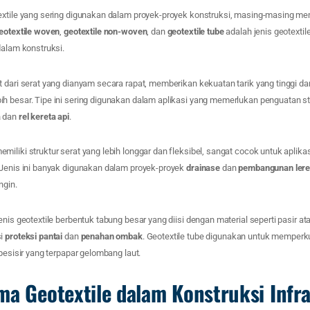
extile yang sering digunakan dalam proyek-proyek konstruksi, masing-masing memi
eotextile woven
,
geotextile non-woven
, dan
geotextile tube
adalah jenis geotexti
dalam konstruksi.
t dari serat yang dianyam secara rapat, memberikan kekuatan tarik yang tinggi
 besar. Tipe ini sering digunakan dalam aplikasi yang memerlukan penguatan str
a
dan
rel kereta api
.
miliki struktur serat yang lebih longgar dan fleksibel, sangat cocok untuk aplika
 Jenis ini banyak digunakan dalam proyek-proyek
drainase
dan
pembangunan ler
ngin.
enis geotextile berbentuk tabung besar yang diisi dengan material seperti pasir at
si
proteksi pantai
dan
penahan ombak
. Geotextile tube digunakan untuk memperk
 pesisir yang terpapar gelombang laut.
ma Geotextile dalam Konstruksi Infr