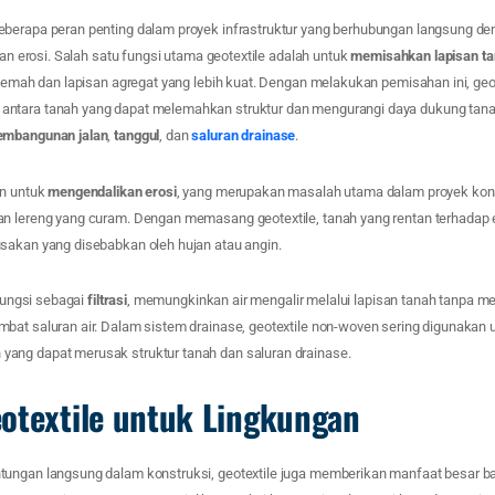
berapa peran penting dalam proyek infrastruktur yang berhubungan langsung den
lian erosi. Salah satu fungsi utama geotextile adalah untuk
memisahkan lapisan ta
h lemah dan lapisan agregat yang lebih kuat. Dengan melakukan pemisahan ini, ge
ntara tanah yang dapat melemahkan struktur dan mengurangi daya dukung tanah.
embangunan jalan
,
tanggul
, dan
saluran drainase
.
an untuk
mengendalikan erosi
, yang merupakan masalah utama dalam proyek konst
n lereng yang curam. Dengan memasang geotextile, tanah yang rentan terhadap er
sakan yang disebabkan oleh hujan atau angin.
rfungsi sebagai
filtrasi
, memungkinkan air mengalir melalui lapisan tanah tanpa m
bat saluran air. Dalam sistem drainase, geotextile non-woven sering digunakan 
ang dapat merusak struktur tanah dan saluran drainase.
otextile untuk Lingkungan
ungan langsung dalam konstruksi, geotextile juga memberikan manfaat besar ba