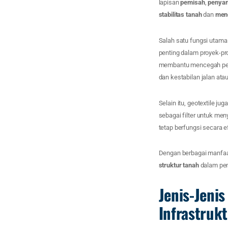
lapisan
pemisah
,
penyar
stabilitas tanah
dan
men
Salah satu fungsi utama
penting dalam proyek-pr
membantu mencegah penc
dan kestabilan jalan ata
Selain itu, geotextile ju
sebagai filter untuk men
tetap berfungsi secara e
Dengan berbagai manfaat
struktur tanah
dalam pem
Jenis-Jeni
Infrastruk