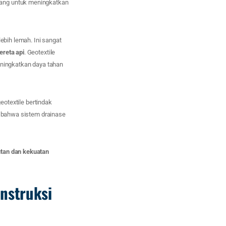
ncang untuk meningkatkan
lebih lemah. Ini sangat
ereta api
. Geotextile
ningkatkan daya tahan
otextile bertindak
n bahwa sistem drainase
utan dan kekuatan
onstruksi