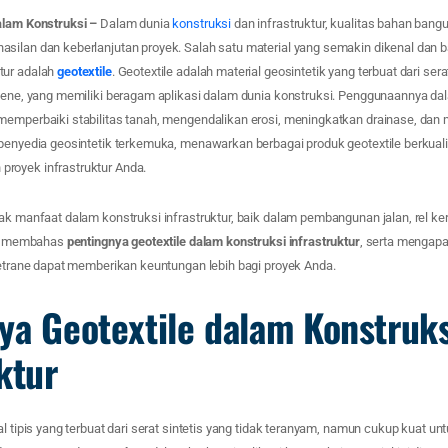
alam Konstruksi –
Dalam dunia
konstruksi
dan infrastruktur, kualitas bahan bang
silan dan keberlanjutan proyek. Salah satu material yang semakin dikenal dan
tur adalah
geotextile
. Geotextile adalah material geosintetik yang terbuat dari serat
ylene, yang memiliki beragam aplikasi dalam dunia konstruksi. Penggunaannya dal
memperbaiki stabilitas tanah, mengendalikan erosi, meningkatkan drainase, dan
 penyedia geosintetik terkemuka, menawarkan berbagai produk geotextile berkuali
royek infrastruktur Anda.
ak manfaat dalam konstruksi infrastruktur, baik dalam pembangunan jalan, rel ke
kan membahas
pentingnya geotextile dalam konstruksi infrastruktur
, serta mengap
Petrane dapat memberikan keuntungan lebih bagi proyek Anda.
ya Geotextile dalam Konstruks
ktur
al tipis yang terbuat dari serat sintetis yang tidak teranyam, namun cukup kuat un