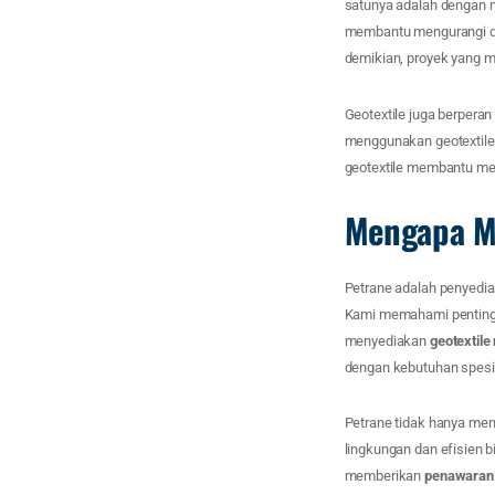
satunya adalah dengan m
membantu mengurangi da
demikian, proyek yang m
Geotextile juga berpera
menggunakan geotextile,
geotextile membantu m
Mengapa Me
Petrane adalah penyedi
Kami memahami pentingnya
menyediakan
geotextil
dengan kebutuhan spesif
Petrane tidak hanya men
lingkungan dan efisien
memberikan
penawaran 