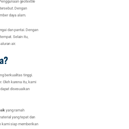
 Penggunaan geotextile
tersebut. Dengan
mber daya alam.
ungai dan pantai. Dengan
empat. Selain itu,
luran air.
da?
g berkualitas tinggi.
. Oleh karena itu, kami
g dapat disesuaikan
baik
yang ramah
terial yang tepat dan
im kami siap memberikan