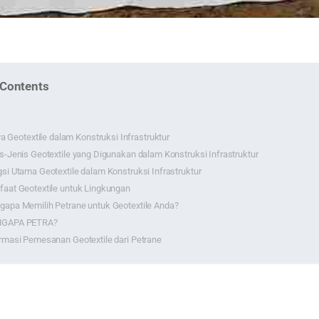
 Contents
a Geotextile dalam Konstruksi Infrastruktur
s-Jenis Geotextile yang Digunakan dalam Konstruksi Infrastruktur
si Utama Geotextile dalam Konstruksi Infrastruktur
aat Geotextile untuk Lingkungan
apa Memilih Petrane untuk Geotextile Anda?
GAPA PETRA?
rmasi Pemesanan Geotextile dari Petrane