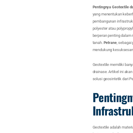
Pentingnya Geotextile d
yang menentukan keberha
pembangunan infrastruk
polyester atau polyprop
berperan penting dalam 
tanah.
Petrane
, sebagai
mendukung kesuksesan p
Geotextile memiliki bany
drainase. Artikel ini a
solusi geosintetik dari 
Pentingn
Infrastru
Geotextile adalah materi