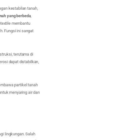
gan kestabilan tanah,
nah yang berbeda
,
otextile membantu
 Fungsi ini sangat
ruksi, terutama di
osi dapat distabilkan,
embawa partikel tanah
untuk menyaring air dan
gi lingkungan. Salah