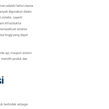
unan adalah faktor utama
 banyak digunakan dalam
 sintetis, seperti
am infrastruktur
 memperkuat struktur
tas tinggi yang dapat
reta api, maupun sistem
a memilih produk dan
i
tuk bertindak sebagai