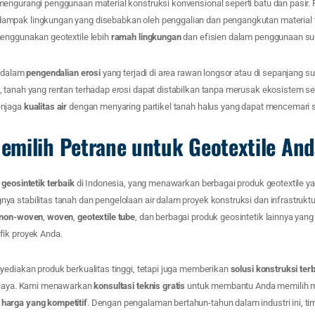
engurangi penggunaan material konstruksi konvensional seperti batu dan pasir.
mpak lingkungan yang disebabkan oleh penggalian dan pengangkutan material 
enggunakan geotextile lebih
ramah lingkungan
dan efisien dalam penggunaan su
n dalam
pengendalian erosi
yang terjadi di area rawan longsor atau di sepanjang s
 tanah yang rentan terhadap erosi dapat distabilkan tanpa merusak ekosistem set
enjaga
kualitas air
dengan menyaring partikel tanah halus yang dapat mencemari sa
milih Petrane untuk Geotextile An
a
geosintetik terbaik
di Indonesia, yang menawarkan berbagai produk geotextile yan
 stabilitas tanah dan pengelolaan air dalam proyek konstruksi dan infrastruktur
e non-woven
,
woven
,
geotextile tube
, dan berbagai produk geosintetik lainnya yan
ik proyek Anda.
yediakan produk berkualitas tinggi, tetapi juga memberikan
solusi konstruksi ter
 biaya. Kami menawarkan
konsultasi teknis gratis
untuk membantu Anda memilih ma
harga yang kompetitif
. Dengan pengalaman bertahun-tahun dalam industri ini, t