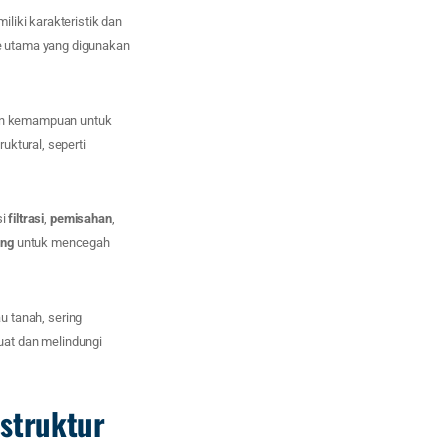
liki karakteristik dan
le utama yang digunakan
 dan kemampuan untuk
uktural, seperti
si
filtrasi
,
pemisahan
,
eng
untuk mencegah
au tanah, sering
uat dan melindungi
astruktur