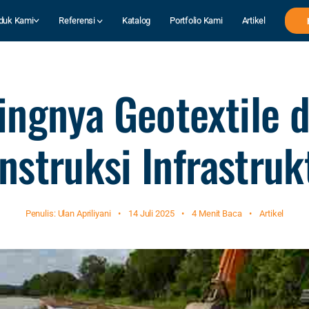
duk Kami
Referensi
Katalog
Portfolio Kami
Artikel
ingnya Geotextile 
nstruksi Infrastruk
Penulis: Ulan Apriliyani
•
14 Juli 2025
•
4 Menit Baca
•
Artikel